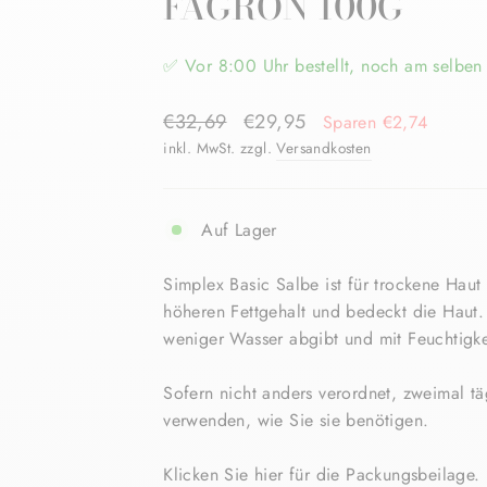
FAGRON 100G
✅ Vor 8:00 Uhr bestellt, noch am selben 
Normaler
Sonderpreis
€32,69
€29,95
Sparen €2,74
Preis
inkl. MwSt. zzgl.
Versandkosten
Auf Lager
Simplex Basic Salbe ist für trockene Haut 
höheren Fettgehalt und bedeckt die Haut.
weniger Wasser abgibt und mit Feuchtigkei
Sofern nicht anders verordnet, zweimal t
verwenden, wie Sie sie benötigen.
Klicken Sie
hier
für die Packungsbeilage.