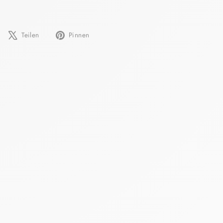
Auf
Auf
Auf
Teilen
Pinnen
Facebook
X
Pinterest
teilen
twittern
pinnen