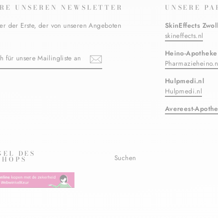
RE UNSEREN NEWSLETTER
UNSERE PA
er der Erste, der von unseren Angeboten
SkinEffects Zwol
skineffects.nl
N
Heino-Apotheke
Pharmazieheino.n
Hulpmedi.nl
ebook
Hulpmedi.nl
TE
Avereest-Apoth
GEL DES
Suchen
SHOPS