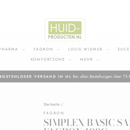
IPHARMA
FAGRON
LOUIS WIDMER
EUC
KOMFORTZONE
MEHR
Bei allen Bestellungen über 75 
KOSTENLOSER VERSAND IN NL
Pause
Diashow
Startseite
/
FAGRON
SIMPLEX BASIC S