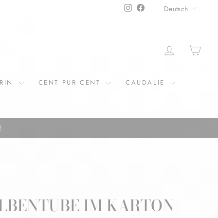
SPRAC
Instagram
Facebook
Deutsch
EINLOGGE
EIN
ERIN
CENT PUR CENT
CAUDALIE
€
ALBENTUBE IM KARTON