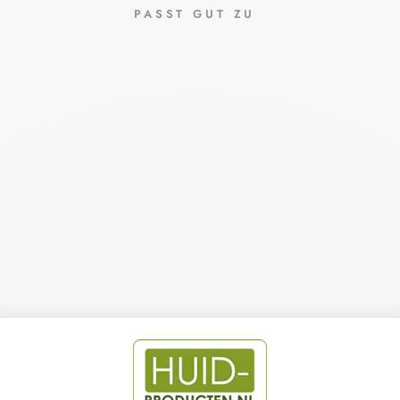
PASST GUT ZU
SI
MP
LE
X
BA
SI
C
SA
LB
EN
TU
BE
IM
KA
RT
O
N
FA
GR