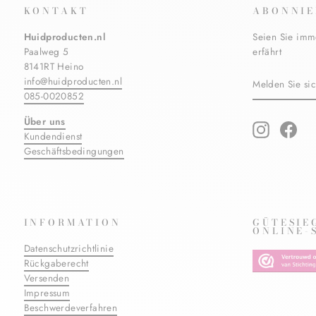
KONTAKT
ABONNIE
Huidproducten.nl
Seien Sie imm
Paalweg 5
erfährt
8141RT Heino
MELDEN
ABONNIERE
info@huidproducten.nl
SIE
085-0020852
SICH
FÜR
Über uns
UNSERE
Instagram
Fac
Kundendienst
MAILINGLIS
AN
Geschäftsbedingungen
INFORMATION
GÜTESIE
ONLINE-
Datenschutzrichtlinie
Rückgaberecht
Versenden
Impressum
Beschwerdeverfahren