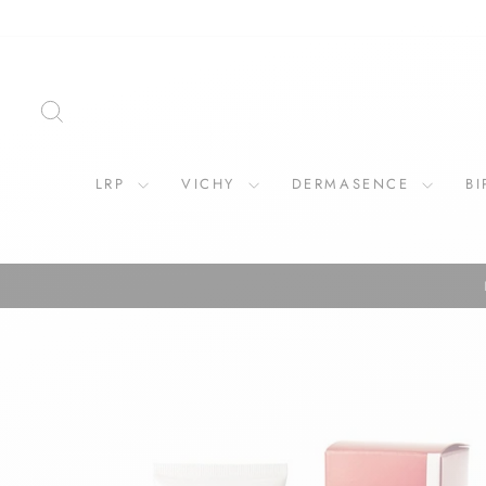
Direkt
zum
Inhalt
SUCHE
LRP
VICHY
DERMASENCE
B