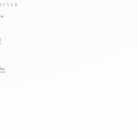
RTNER
le
l
eke