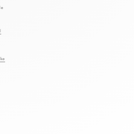
le
l
eke