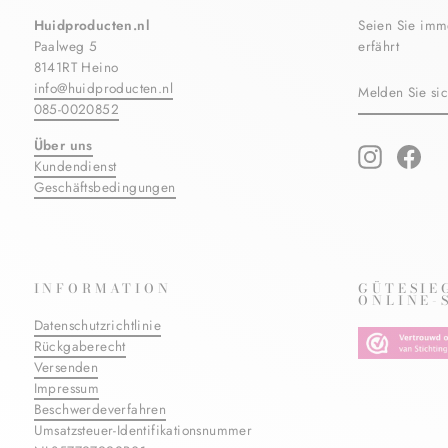
Huidproducten.nl
Seien Sie imm
Paalweg 5
erfährt
8141RT Heino
MELDEN
ABONNIERE
info@huidproducten.nl
SIE
085-0020852
SICH
FÜR
Über uns
UNSERE
Instagram
Fac
Kundendienst
MAILINGLIS
AN
Geschäftsbedingungen
INFORMATION
GÜTESIE
ONLINE-
Datenschutzrichtlinie
Rückgaberecht
Versenden
Impressum
Beschwerdeverfahren
Umsatzsteuer-Identifikationsnummer