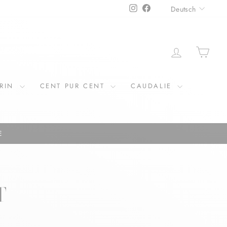
SPRAC
Instagram
Facebook
Deutsch
EINLOGGE
EIN
ERIN
CENT PUR CENT
CAUDALIE
€
T