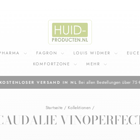
IPHARMA
FAGRON
LOUIS WIDMER
EUC
KOMFORTZONE
MEHR
Bei allen Bestellungen über 75 
KOSTENLOSER VERSAND IN NL
Pause
Diashow
Startseite
/
Kollektionen
/
CAUDALIE VINOPERFEC