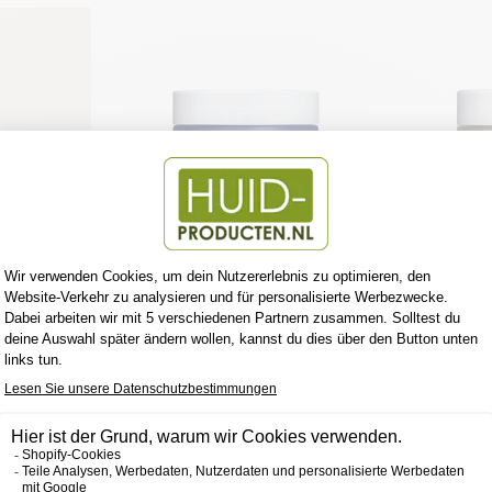
MICRO-
CAUDALIE VINOPERFECT
CAUDAL
USSE
CREME NUIT GLYCOLIQUE
FEUCHTI
ANTI TACHES 50 ML
KORRE
E
FLE
CAUDALIE
€37,50