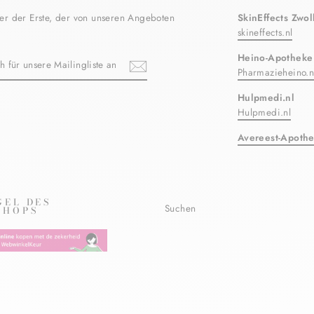
er der Erste, der von unseren Angeboten
SkinEffects Zwol
skineffects.nl
N
Heino-Apotheke
Pharmazieheino.n
Hulpmedi.nl
ebook
Hulpmedi.nl
TE
Avereest-Apoth
GEL DES
Suchen
SHOPS