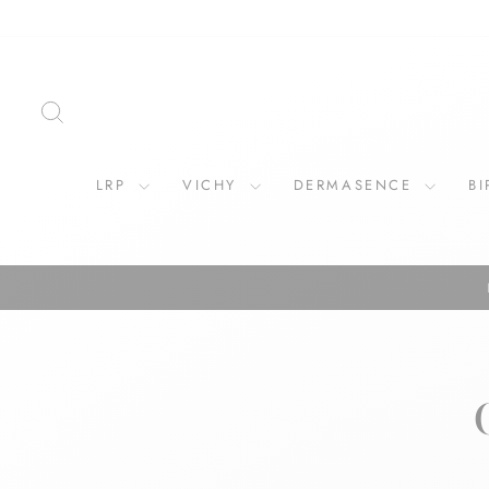
Direkt
zum
Inhalt
SUCHE
LRP
VICHY
DERMASENCE
B