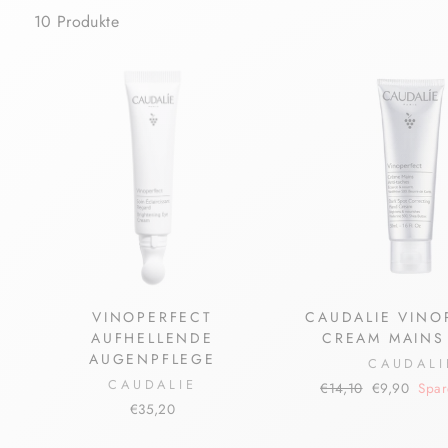
10 Produkte
VINOPERFECT
CAUDALIE VINO
AUFHELLENDE
CREAM MAINS
AUGENPFLEGE
CAUDALI
CAUDALIE
Normaler
Sonderpreis
€14,10
€9,90
Spar
Preis
€35,20