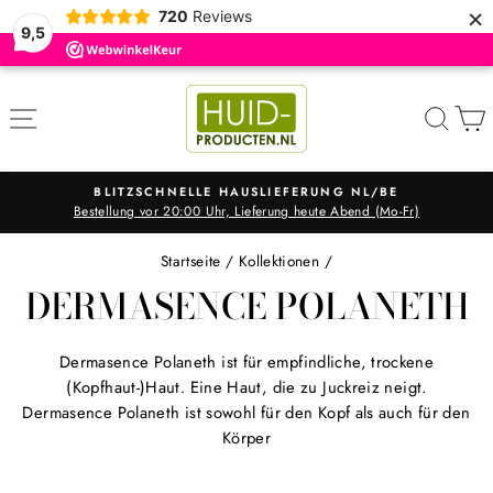
×
720
Reviews
9,5
Direkt
zum
SEITENNAVIGATION
SUC
Inhalt
BLITZSCHNELLE HAUSLIEFERUNG NL/BE
Bestellung vor 20:00 Uhr, Lieferung heute Abend (Mo-Fr)
Pause
Diashow
Startseite
/
Kollektionen
/
DERMASENCE POLANETH
Dermasence Polaneth ist für empfindliche, trockene
(Kopfhaut-)Haut. Eine Haut, die zu Juckreiz neigt.
Dermasence Polaneth ist sowohl für den Kopf als auch für den
Körper