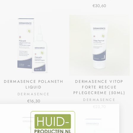
€30,60
DERMASENCE POLANETH
DERMASENCE VITOP
LIQUID
FORTE RESCUE
PFLEGECREME (50ML)
DERMASENCE
DERMASENCE
€16,30
€23,70