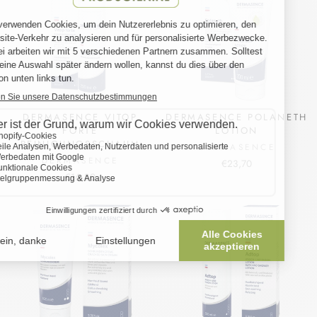
DERMASENCE VITOP
DERMASENCE POLANETH
FORTE
LOTION
REINIGUNGSSCHAUM
DERMASENCE
DERMASENCE
€23,70
€16,80