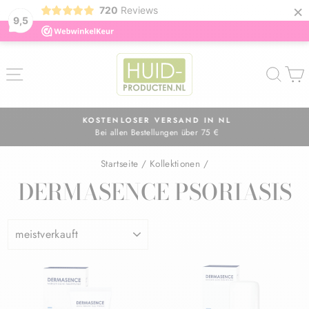
×
720
Reviews
9,5
Direkt
zum
SEITENNAVIGATION
SUC
Inhalt
KOSTENLOSER VERSAND IN NL
Bei allen Bestellungen über 75 €
Pause
Diashow
Startseite
/
Kollektionen
/
DERMASENCE PSORIASIS
SORTIEREN