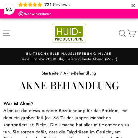
×
721
Reviews
9,5
Direkt
zum
SEITENNAVIGATION
SUC
Inhalt
BLITZSCHNELLE HAUSLIEFERUNG NL/BE
Bestellung vor 20:00 Uhr, Lieferung heute Abend (Mo-Fr)
Pause
Diashow
Startseite
/
Akne-Behandlung
AKNE-BEHANDLUNG
Was
ist Akne?
Akne ist die etwas bessere Bezeichnung für das Problem, mit
dem ein großer Teil (ca. 85 %) der jungen Menschen
konfrontiert ist: Pickel! Die Ursache hat alles mit Hormonen zu
tun. Sie sorgen dafür, dass die Talgdrüsen im Gesicht, am