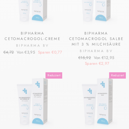
BIPHARMA
BIPHARMA
CETOMACROGOL-CREME
CETOMACROGOL SALBE
MIT 3 % MILCHSÄURE
BIPHARMA BV
BIPHARMA BV
Normaler
Sonderpreis
€4,72
Von €3,95
Sparen €0,77
Normaler
Sonderpreis
Preis
€15,92
Von €12,95
Preis
Sparen €2,97
Reduziert
Reduziert