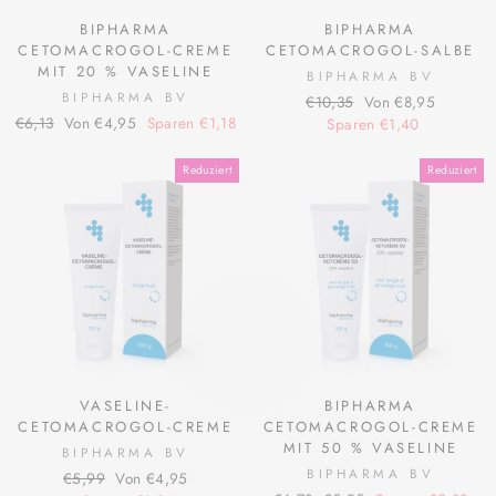
BIPHARMA
BIPHARMA
CETOMACROGOL-CREME
CETOMACROGOL-SALBE
MIT 20 % VASELINE
BIPHARMA BV
BIPHARMA BV
Normaler
Sonderpreis
€10,35
Von €8,95
Normaler
Sonderpreis
€6,13
Von €4,95
Sparen €1,18
Preis
Sparen €1,40
Preis
Reduziert
Reduziert
VASELINE-
BIPHARMA
CETOMACROGOL-CREME
CETOMACROGOL-CREME
MIT 50 % VASELINE
BIPHARMA BV
BIPHARMA BV
Normaler
Sonderpreis
€5,99
Von €4,95