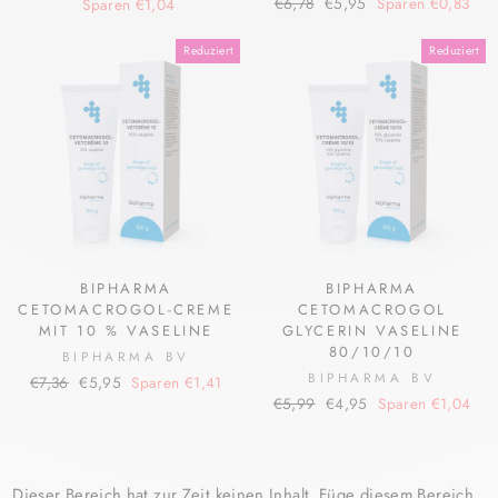
Normaler
Sonderpreis
Preis
€6,78
€5,95
Sparen €0,83
Sparen €1,04
Preis
Reduziert
Reduziert
BIPHARMA
BIPHARMA
CETOMACROGOL-CREME
CETOMACROGOL
MIT 10 % VASELINE
GLYCERIN VASELINE
80/10/10
BIPHARMA BV
BIPHARMA BV
Normaler
Sonderpreis
€7,36
€5,95
Sparen €1,41
Normaler
Sonderpreis
Preis
€5,99
€4,95
Sparen €1,04
Preis
Dieser Bereich hat zur Zeit keinen Inhalt. Füge diesem Bereich