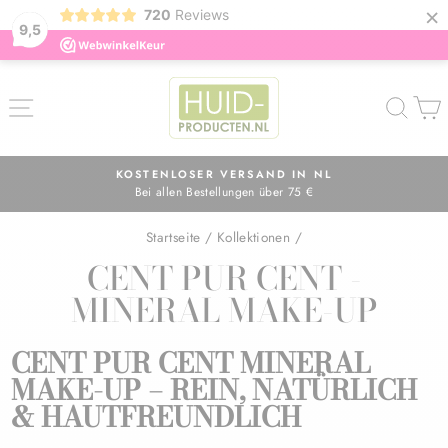
×
720
Reviews
9,5
Direkt
zum
SEITENNAVIGATION
SUC
Inhalt
KOSTENLOSER VERSAND IN NL
Bei allen Bestellungen über 75 €
Pause
Diashow
Startseite
/
Kollektionen
/
CENT PUR CENT -
MINERAL MAKE-UP
CENT PUR CENT MINERAL
MAKE-UP – REIN, NATÜRLICH
& HAUTFREUNDLICH