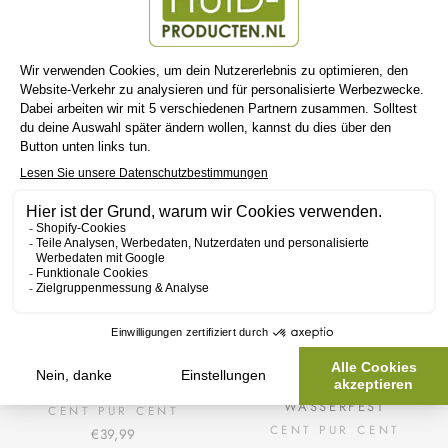
CENT PUR CENT
CENT PUR CENT PRIMER
BRONZING POWDER LE
ILLUMINATING
SOLEIL L'ORIGINAL
CENT PUR CENT
CENT PUR CENT
€39,99
€36,99
CENT PUR CENT
ABDECKENDER
MATTIERENDER PRIMER
CONCEALER
WASSERFEST
CENT PUR CENT
CENT PUR CENT
€39,99