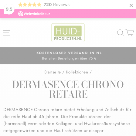
×
720
Reviews
9,5
Direkt
zum
SEITENNAVIGATION
SUC
Inhalt
KOSTENLOSER VERSAND IN NL
Bei allen Bestellungen über 75 €
Pause
Diashow
Startseite
/
Kollektionen
/
DERMASENCE CHRONO
RETARE
DERMASENCE Chrono retare bietet Erholung und Zellschutz für
die reife Haut ab 45 Jahren. Die Produkte können der
(hormonell) verminderten Kollagen- und Hyaluronsäuresynthese
entgegenwirken und die Haut schützen und sogar