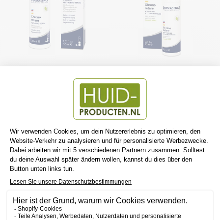
DERMASENCE CHRONO
DERMASENCE CHRONO
RETARE ANTI-AGING-
RETARE AKTIVIERENDE
SERUM
VIT C-NACHTPFLEGE
DERMASENCE
DERMASENCE
€49,70
€38,00