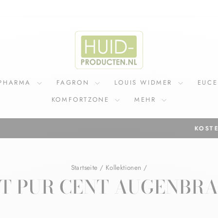
IPHARMA
FAGRON
LOUIS WIDMER
EUC
KOMFORTZONE
MEHR
Bei allen Bestellungen über 75 
KOSTENLOSER VERSAND IN NL
Pause
Diashow
Startseite
/
Kollektionen
/
T PUR CENT AUGENBR