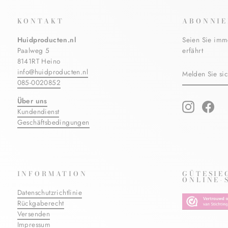
KONTAKT
ABONNIE
Huidproducten.nl
Seien Sie imm
Paalweg 5
erfährt
8141RT Heino
MELDEN
ABONNIERE
info@huidproducten.nl
SIE
085-0020852
SICH
FÜR
Über uns
UNSERE
Instagram
Fac
Kundendienst
MAILINGLIS
AN
Geschäftsbedingungen
INFORMATION
GÜTESIE
ONLINE-
Datenschutzrichtlinie
Rückgaberecht
Versenden
Impressum