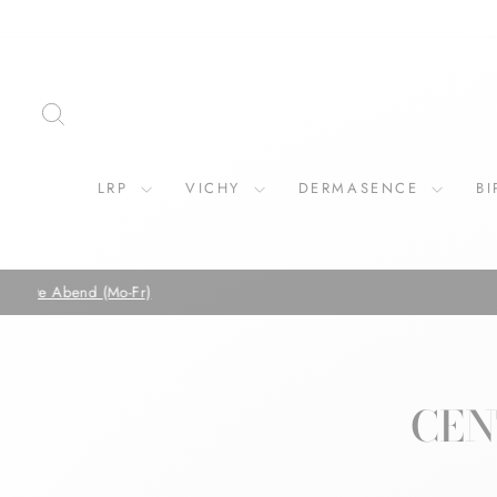
Direkt
zum
Inhalt
SUCHE
LRP
VICHY
DERMASENCE
B
CEN