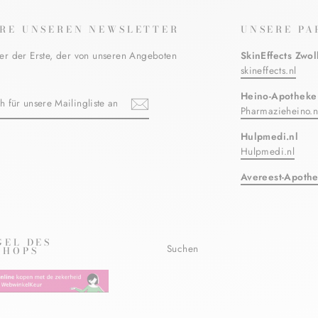
RE UNSEREN NEWSLETTER
UNSERE PA
er der Erste, der von unseren Angeboten
SkinEffects Zwol
skineffects.nl
N
Heino-Apotheke
Pharmazieheino.n
Hulpmedi.nl
ebook
Hulpmedi.nl
TE
Avereest-Apoth
GEL DES
Suchen
SHOPS