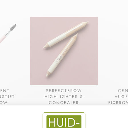
CENT
PERFECTBROW
CEN
STIFT
HIGHLIGHTER &
AUG
ROW
CONCEALER
FIXBRO
AUGENBRAUENSTIFT
CENT
CEN
CENT PUR CENT
€19,99