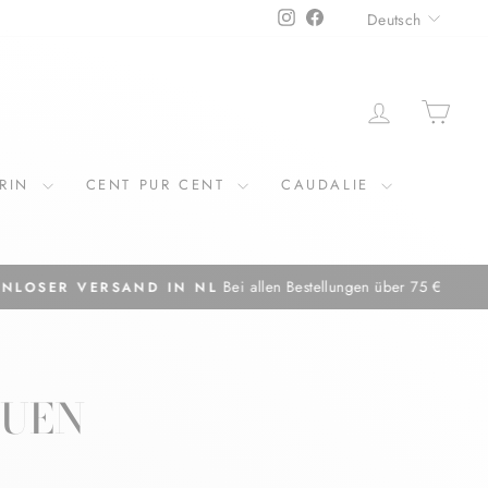
SPRAC
Instagram
Facebook
Deutsch
EINLOGGE
EIN
ERIN
CENT PUR CENT
CAUDALIE
€
AUEN