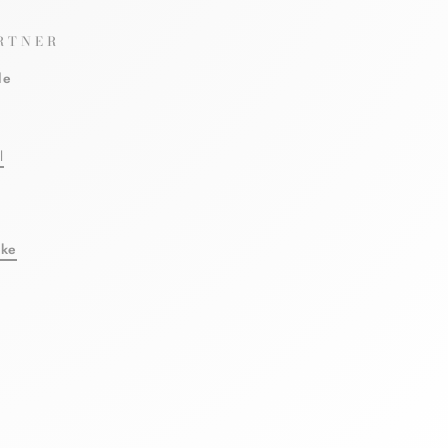
RTNER
le
l
eke