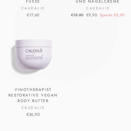
FÜSSE
UND NAGELCREME
CAUDALIE
CAUDALIE
Normaler
Sonderpreis
€17,60
€15,80
€9,90
Sparen €5,90
Preis
VINOTHERAPIST
RESTORATIVE VEGAN
BODY BUTTER
CAUDALIE
€36,90