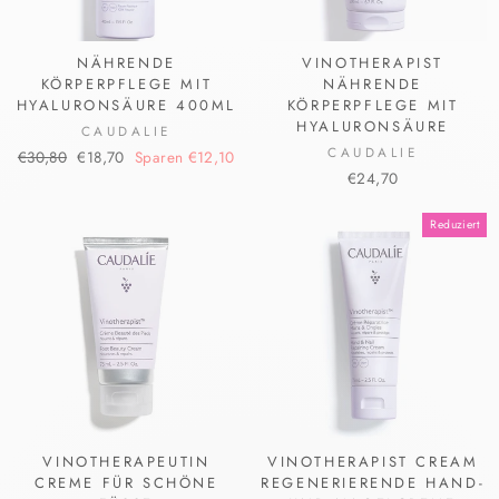
NÄHRENDE
VINOTHERAPIST
KÖRPERPFLEGE MIT
NÄHRENDE
HYALURONSÄURE 400ML
KÖRPERPFLEGE MIT
HYALURONSÄURE
CAUDALIE
CAUDALIE
Normaler
Sonderpreis
€30,80
€18,70
Sparen €12,10
Preis
€24,70
Reduziert
VINOTHERAPEUTIN
VINOTHERAPIST CREAM
CREME FÜR SCHÖNE
REGENERIERENDE HAND-