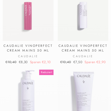
CAUDALIE VINOPERFECT
CAUDALIE VINOPERFECT
CREAM MAINS 50 ML
CREAM MAINS 50 ML
CAUDALIE
CAUDALIE
Normaler
Sonderpreis
Normaler
Sonderpreis
€10,40
€8,30
Sparen €2,10
€10,40
€7,50
Sparen €2,90
Preis
Preis
Reduziert