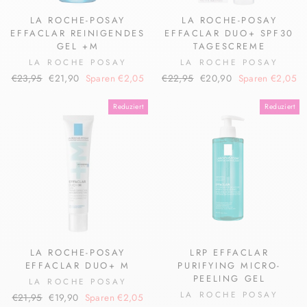
LA ROCHE-POSAY
LA ROCHE-POSAY
EFFACLAR REINIGENDES
EFFACLAR DUO+ SPF30
GEL +M
TAGESCREME
LA ROCHE POSAY
LA ROCHE POSAY
Normaler
Sonderpreis
Normaler
Sonderpreis
€23,95
€21,90
Sparen €2,05
€22,95
€20,90
Sparen €2,05
Preis
Preis
Reduziert
Reduziert
LA ROCHE-POSAY
LRP EFFACLAR
EFFACLAR DUO+ M
PURIFYING MICRO-
PEELING GEL
LA ROCHE POSAY
LA ROCHE POSAY
Normaler
Sonderpreis
€21,95
€19,90
Sparen €2,05