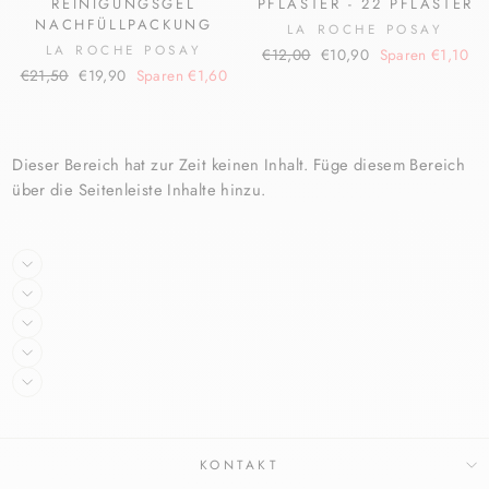
REINIGUNGSGEL
PFLASTER - 22 PFLASTER
NACHFÜLLPACKUNG
LA ROCHE POSAY
LA ROCHE POSAY
Normaler
Sonderpreis
€12,00
€10,90
Sparen €1,10
Normaler
Sonderpreis
€21,50
€19,90
Sparen €1,60
Preis
Preis
Dieser Bereich hat zur Zeit keinen Inhalt. Füge diesem Bereich
über die Seitenleiste Inhalte hinzu.
KONTAKT