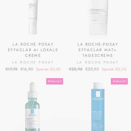
LA ROCHE POSAY
LA ROCHE-POSAY
EFFACLAR AI LOKALE
EFFACLAR MAT+
CREME
TAGESCREME
LA ROCHE POSAY
LA ROCHE POSAY
Normaler
Sonderpreis
Normaler
Sonderpreis
€17,75
€16,90
Sparen €0,85
€22,95
€20,90
Sparen €2,05
Preis
Preis
Reduziert
Reduziert