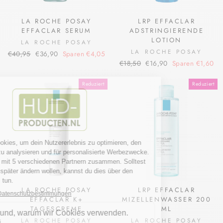
LA ROCHE POSAY
LRP EFFACLAR
EFFACLAR SERUM
ADSTRINGIERENDE
LOTION
LA ROCHE POSAY
LA ROCHE POSAY
Normaler
Sonderpreis
€40,95
€36,90
Sparen €4,05
Normaler
Sonderpreis
Preis
€18,50
€16,90
Sparen €1,60
Preis
Reduziert
Reduziert
LA ROCHE POSAY
LRP EFFACLAR
EFFACLAR K+
MIZELLENWASSER 200
TAGESCREME
ML
LA ROCHE POSAY
LA ROCHE POSAY