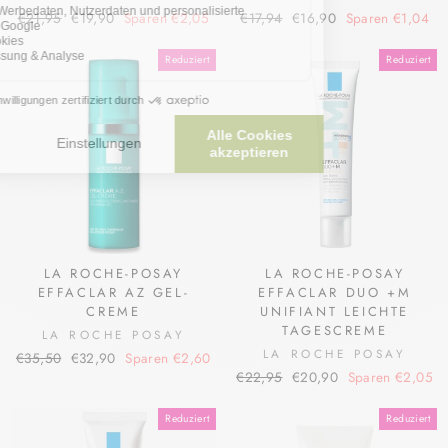
Normaler
Sonderpreis
Normaler
Sonderpreis
€21,95
€19,90
Sparen €2,05
€17,94
€16,90
Sparen €1,04
Preis
Preis
Reduziert
Reduziert
LA ROCHE-POSAY
LA ROCHE-POSAY
EFFACLAR AZ GEL-
EFFACLAR DUO +M
CREME
UNIFIANT LEICHTE
TAGESCREME
LA ROCHE POSAY
LA ROCHE POSAY
Normaler
Sonderpreis
€35,50
€32,90
Sparen €2,60
Normaler
Sonderpreis
Preis
€22,95
€20,90
Sparen €2,05
Preis
Reduziert
Reduziert