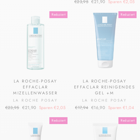
Normaler
Sonderpreis
Preis
€23,95
€21,90
Sparen €2,05
Preis
Reduziert
Reduziert
LA ROCHE-POSAY
LA ROCHE-POSAY
EFFACLAR
EFFACLAR REINIGENDES
MIZELLENWASSER
GEL +M
LA ROCHE POSAY
LA ROCHE POSAY
Normaler
Sonderpreis
Normaler
Sonderpreis
€23,95
€21,90
Sparen €2,05
€17,94
€16,90
Sparen €1,04
Preis
Preis
Reduziert
Reduziert