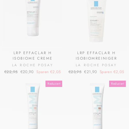
LRP EFFACLAR H
LRP EFFACLAR H
ISOBIOME CREME
ISOBIOMREINIGER
LA ROCHE POSAY
LA ROCHE POSAY
Normaler
Sonderpreis
Normaler
Sonderpreis
€22,95
€20,90
Sparen €2,05
€23,95
€21,90
Sparen €2,05
Preis
Preis
Reduziert
Reduziert