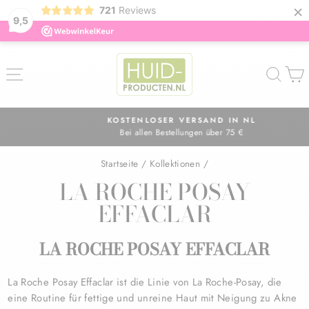
×
721
Reviews
9,5
Direkt
zum
SEITENNAVIGATION
SUC
Inhalt
KOSTENLOSER VERSAND IN NL
Bei allen Bestellungen über 75 €
Pause
Diashow
Startseite
/
Kollektionen
/
LA ROCHE POSAY
EFFACLAR
LA ROCHE POSAY EFFACLAR
La Roche Posay Effaclar ist die Linie von La Roche-Posay, die
eine Routine für fettige und unreine Haut mit Neigung zu Akne