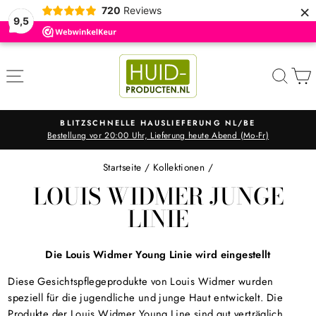
×
720
Reviews
9,5
Direkt
zum
SEITENNAVIGATION
SUC
Inhalt
ZSCHNELLE HAUSLIEFERUNG NL/BE
KOS
g vor 20:00 Uhr, Lieferung heute Abend (Mo-Fr)
B
Pause
Diashow
Startseite
/
Kollektionen
/
LOUIS WIDMER JUNGE
LINIE
Die Louis Widmer Young Linie wird eingestellt
Diese Gesichtspflegeprodukte von Louis Widmer wurden
speziell für die jugendliche und junge Haut entwickelt. Die
Produkte der Louis Widmer Young Line sind gut verträglich,