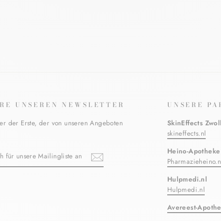
RE UNSEREN NEWSLETTER
UNSERE PA
er der Erste, der von unseren Angeboten
SkinEffects Zwol
skineffects.nl
N
Heino-Apotheke
Pharmazieheino.n
Hulpmedi.nl
ebook
Hulpmedi.nl
TE
Avereest-Apoth