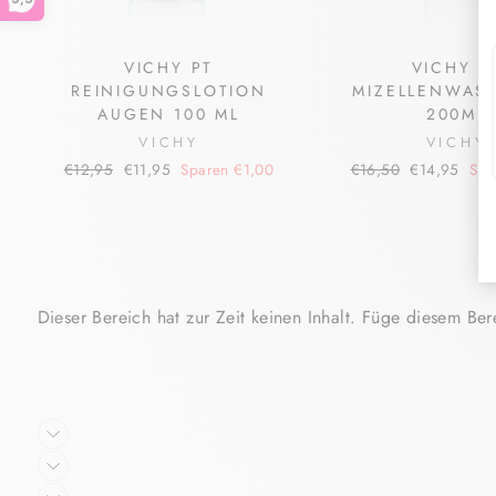
VICHY PT
VICHY P
REINIGUNGSLOTION
MIZELLENWAS
AUGEN 100 ML
200ML
VICHY
VICHY
Normaler
Sonderpreis
Normaler
Sonderpreis
€12,95
€11,95
Sparen €1,00
€16,50
€14,95
Spa
Preis
Preis
Dieser Bereich hat zur Zeit keinen Inhalt. Füge diesem Bere