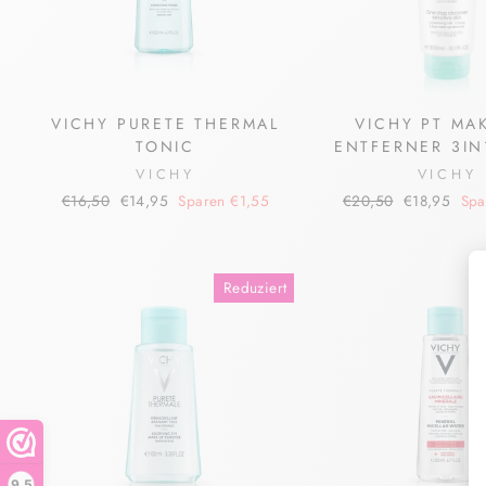
VICHY PURETE THERMAL
VICHY PT MAK
TONIC
ENTFERNER 3IN
VICHY
VICHY
Normaler
Sonderpreis
Normaler
Sonderpreis
€16,50
€14,95
Sparen €1,55
€20,50
€18,95
Spa
Preis
Preis
Reduziert
9,5