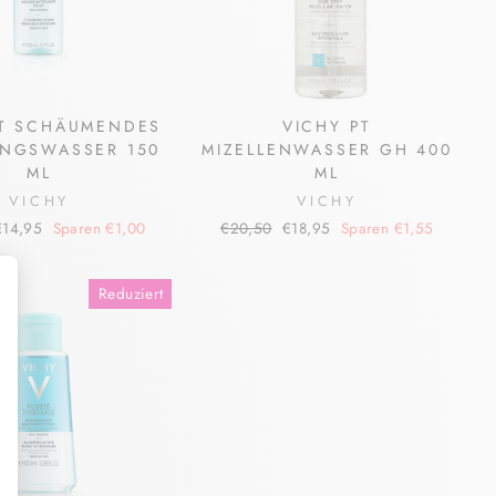
PT SCHÄUMENDES
VICHY PT
UNGSWASSER 150
MIZELLENWASSER GH 400
ML
ML
VICHY
VICHY
onderpreis
Normaler
Sonderpreis
€14,95
Sparen €1,00
€20,50
€18,95
Sparen €1,55
Preis
Reduziert