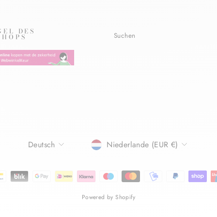
GEL DES
Suchen
SHOPS
SPRACHE
WÄHRUNG
Deutsch
Niederlande (EUR €)
Powered by Shopify