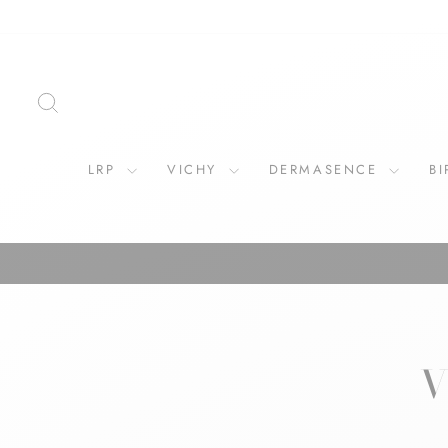
Direkt
zum
Inhalt
SUCHE
LRP
VICHY
DERMASENCE
B
V