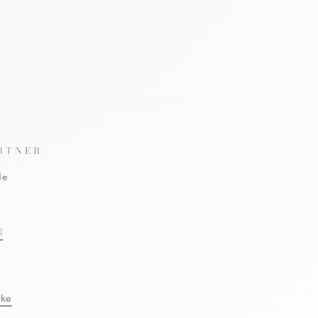
RTNER
le
l
eke