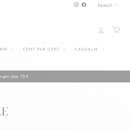
SPRAC
Instagram
Facebook
Deutsch
EINLOGGE
EIN
ERIN
CENT PUR CENT
CAUDALIE
€
LE