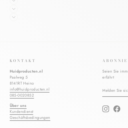
KONTAKT
ABONNIE
Huidproducten.nl
Seien Sie imm
Paalweg 5
erfährt
8141RT Heino
MELDEN
ABONNIERE
info@huidproducten.nl
SIE
085-0020852
SICH
FÜR
Über uns
UNSERE
Instagram
Fac
Kundendienst
MAILINGLIS
AN
Geschäftsbedingungen