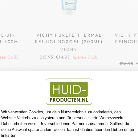
E-UP-
VICHY PURETÉ THERMAL
VICHY 
1 300ML
REINIGUNGSGEL (200ML)
REINIG
VICHY
Normaler
Sonderpreis
ren €1,55
€15,95
€14,95
Sparen €1,00
Preis
Normaler
S
€15,95
Preis
Reduziert
Reduziert