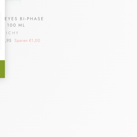
T EYES BI-PHASE
P 100 ML
VICHY
onderpreis
€12,95
Sparen €1,00