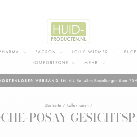
IPHARMA
FAGRON
LOUIS WIDMER
EUC
KOMFORTZONE
MEHR
Bei allen Bestellungen über 75 
KOSTENLOSER VERSAND IN NL
Pause
Diashow
Startseite
/
Kollektionen
/
OCHE-POSAY GESICHTSP