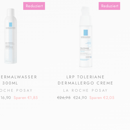
Reduziert
Reduziert
HERMALWASSER
LRP TOLERIANE
300ML
DERMALLERGO CREME
ROCHE POSAY
LA ROCHE POSAY
onderpreis
Normaler
Sonderpreis
€16,90
Sparen €1,85
€26,95
€24,90
Sparen €2,05
Preis