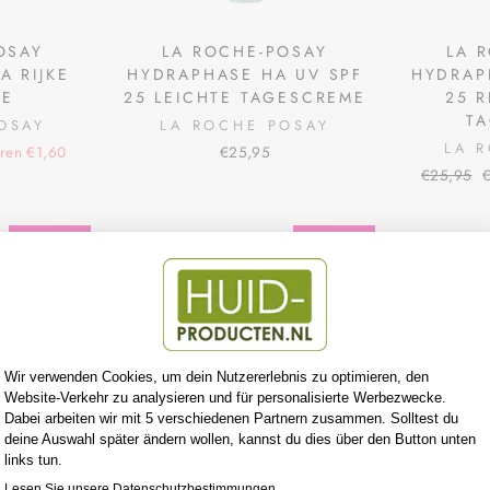
OSAY
LA ROCHE-POSAY
LA 
A RIJKE
HYDRAPHASE HA UV SPF
HYDRAP
ME
25 LEICHTE TAGESCREME
25 R
T
OSAY
LA ROCHE POSAY
LA 
ren €1,60
€25,95
Normaler
S
€25,95
Preis
Reduziert
Reduziert