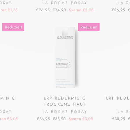
OSAY
LA ROCHE POSAY
LA 
Normaler
Sonderpreis
Normaler
S
ren €1,35
€26,95
€24,90
Sparen €2,05
€26,95
Preis
Preis
Reduziert
Reduziert
AMIN C
LRP REDERMIC C
LRP RED
TROCKENE HAUT
OSAY
LA ROCHE POSAY
LA 
Normaler
Sonderpreis
Normaler
S
ren €3,05
€36,95
€33,90
Sparen €3,05
€38,95
Preis
Preis