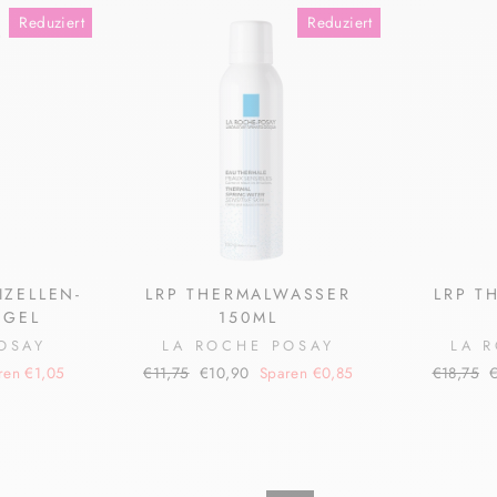
Reduziert
Reduziert
IZELLEN-
LRP THERMALWASSER
LRP T
SGEL
150ML
OSAY
LA ROCHE POSAY
LA 
Normaler
Sonderpreis
Normaler
S
ren €1,05
€11,75
€10,90
Sparen €0,85
€18,75
Preis
Preis