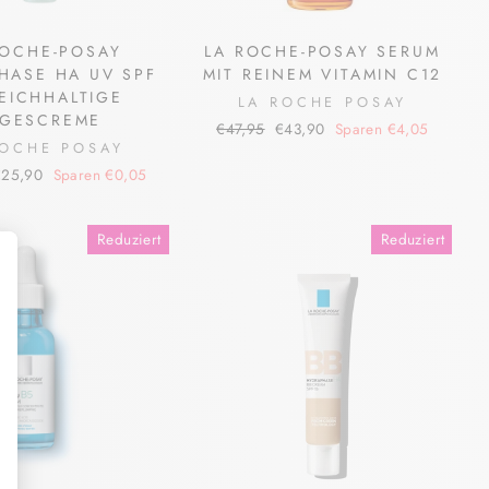
ROCHE-POSAY
LA ROCHE-POSAY SERUM
HASE HA UV SPF
MIT REINEM VITAMIN C12
EICHHALTIGE
LA ROCHE POSAY
AGESCREME
Normaler
Sonderpreis
€47,95
€43,90
Sparen €4,05
ROCHE POSAY
Preis
onderpreis
€25,90
Sparen €0,05
Reduziert
Reduziert