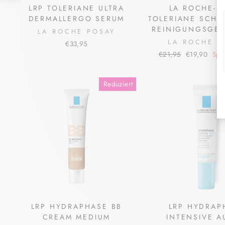
LRP TOLERIANE ULTRA
LA ROCHE-P
DERMALLERGO SERUM
TOLERIANE SCH
REINIGUNGSGEL
LA ROCHE POSAY
LA ROCHE P
€33,95
Normaler
Sonderpreis
€21,95
€19,90
Spa
Preis
Reduziert
LRP HYDRAPHASE BB
LRP HYDRAP
CREAM MEDIUM
INTENSIVE 