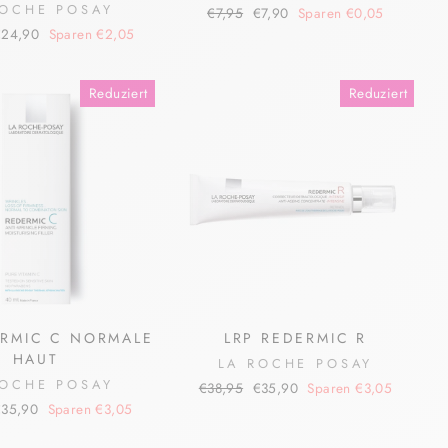
ROCHE POSAY
Normaler
Sonderpreis
€7,95
€7,90
Sparen €0,05
Preis
onderpreis
€24,90
Sparen €2,05
Reduziert
Reduziert
ERMIC C NORMALE
LRP REDERMIC R
HAUT
LA ROCHE POSAY
ROCHE POSAY
Normaler
Sonderpreis
€38,95
€35,90
Sparen €3,05
Preis
onderpreis
€35,90
Sparen €3,05