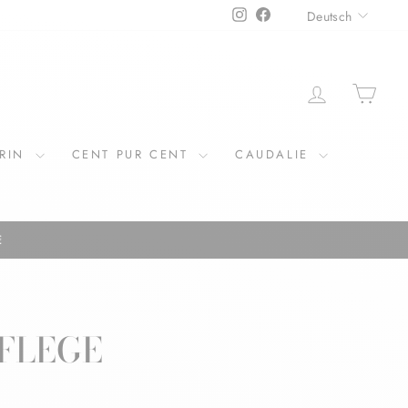
SPRAC
Instagram
Facebook
Deutsch
EINLOGGE
EIN
ERIN
CENT PUR CENT
CAUDALIE
€
FLEGE