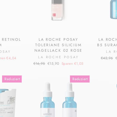
 RETINOL
LA ROCHE POSAY
LA ROC
M
TOLERIANE SILICIUM
B5 SURA
NAGELLACK 02 ROSE
OSAY
LA 
LA ROCHE POSAY
Normaler
S
ren €4,04
€42,96
Preis
Normaler
Sonderpreis
€16,95
€15,90
Sparen €1,05
Preis
Reduziert
Reduziert