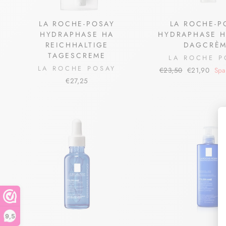
LA ROCHE-POSAY
LA ROCHE-P
HYDRAPHASE HA
HYDRAPHASE H
REICHHALTIGE
DAGCRÈ
TAGESCREME
LA ROCHE P
LA ROCHE POSAY
Normaler
Sonderpreis
€23,50
€21,90
Spa
Preis
€27,25
9,5