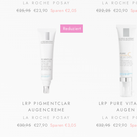
LA ROCHE POSAY
LA ROCHE P
Normaler
Sonderpreis
Normaler
Sonderpreis
€25,95
€23,90
Sparen €2,05
€22,25
€20,90
Spa
Preis
Preis
Reduziert
LRP PIGMENTCLAR
LRP PURE VIT
AUGENCREME
AUGEN
LA ROCHE POSAY
LA ROCHE P
Normaler
Sonderpreis
Normaler
Sonderpreis
€30,95
€27,90
Sparen €3,05
€32,95
€29,90
Spa
Preis
Preis