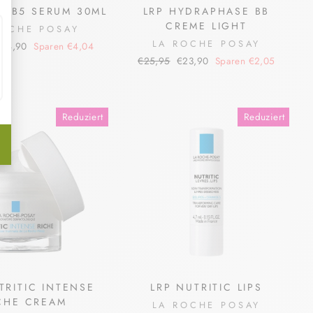
U B5 SERUM 30ML
LRP HYDRAPHASE BB
CREME LIGHT
ROCHE POSAY
LA ROCHE POSAY
onderpreis
€44,90
Sparen €4,04
Normaler
Sonderpreis
€25,95
€23,90
Sparen €2,05
Preis
Reduziert
Reduziert
TRITIC INTENSE
LRP NUTRITIC LIPS
CHE CREAM
LA ROCHE POSAY