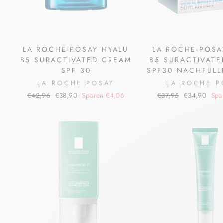
LA ROCHE-POSAY HYALU
LA ROCHE-POSA
B5 SURACTIVATED CREAM
B5 SURACTIVAT
SPF 30
SPF30 NACHFÜL
LA ROCHE POSAY
LA ROCHE P
Normaler
Sonderpreis
Normaler
Sonderpreis
€42,96
€38,90
Sparen €4,06
€37,95
€34,90
Spa
Preis
Preis