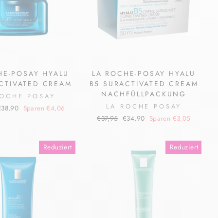
HE-POSAY HYALU
LA ROCHE-POSAY HYALU
CTIVATED CREAM
B5 SURACTIVATED CREAM
NACHFÜLLPACKUNG
ROCHE POSAY
LA ROCHE POSAY
onderpreis
€38,90
Sparen €4,06
Normaler
Sonderpreis
€37,95
€34,90
Sparen €3,05
Preis
Reduziert
Reduziert