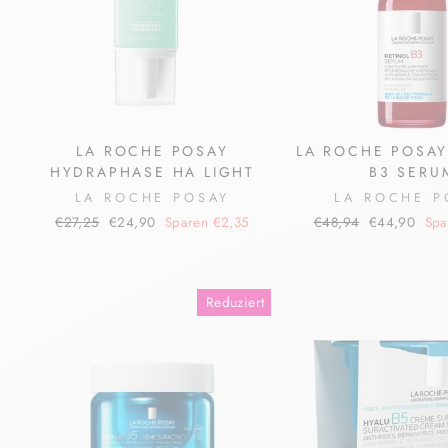
LA ROCHE POSAY
LA ROCHE POSAY
HYDRAPHASE HA LIGHT
B3 SERU
LA ROCHE POSAY
LA ROCHE P
Normaler
Sonderpreis
Normaler
Sonderpreis
€27,25
€24,90
Sparen €2,35
€48,94
€44,90
Spa
Preis
Preis
Reduziert