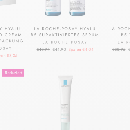
Y HYALU
LA ROCHE-POSAY HYALU
LA ROC
ED CREAM
B5 SURAKTIVIERTES SERUM
B5
LPACKUNG
LA ROCHE POSAY
LA 
OSAY
Normaler
Sonderpreis
Normaler
S
€48,94
€44,90
Sparen €4,04
€30,95
Preis
Preis
ren €3,05
Reduziert