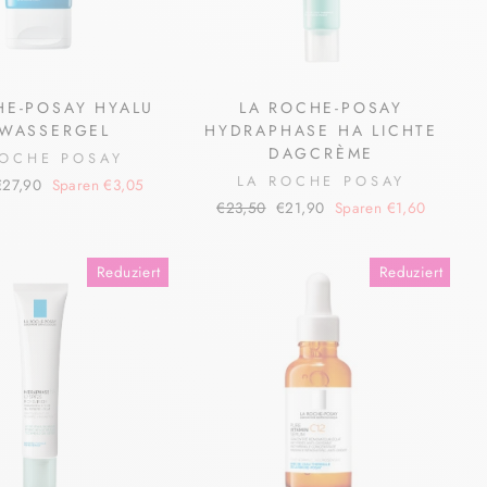
HE-POSAY HYALU
LA ROCHE-POSAY
 WASSERGEL
HYDRAPHASE HA LICHTE
DAGCRÈME
ROCHE POSAY
LA ROCHE POSAY
onderpreis
€27,90
Sparen €3,05
Normaler
Sonderpreis
€23,50
€21,90
Sparen €1,60
Preis
Reduziert
Reduziert