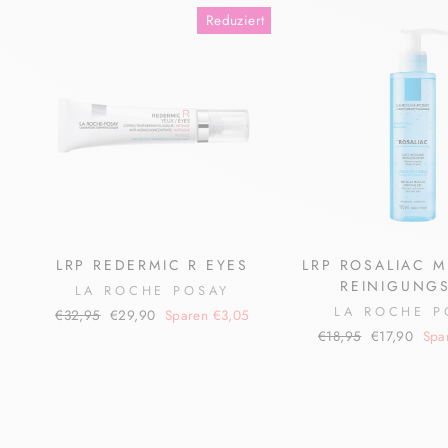
Reduziert
LRP REDERMIC R EYES
LRP ROSALIAC M
REINIGUNG
LA ROCHE POSAY
LA ROCHE P
Normaler
Sonderpreis
€32,95
€29,90
Sparen €3,05
Preis
Normaler
Sonderpreis
€18,95
€17,90
Spa
Preis