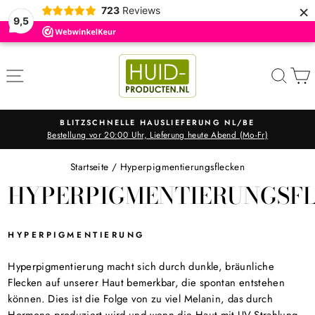
×
723
Reviews
9,5
Direkt
zum
SEITENNAVIGATION
SUC
Inhalt
USLIEFERUNG NL/BE
KOSTENLOSER VER
ieferung heute Abend (Mo-Fr)
Bei allen Bestellun
Pause
Diashow
Startseite
/
Hyperpigmentierungsflecken
HYPERPIGMENTIERUNGSF
HYPERPIGMENTIERUNG
Hyperpigmentierung macht sich durch dunkle, bräunliche
Flecken auf unserer Haut bemerkbar, die spontan entstehen
können. Dies ist die Folge von zu viel Melanin, das durch