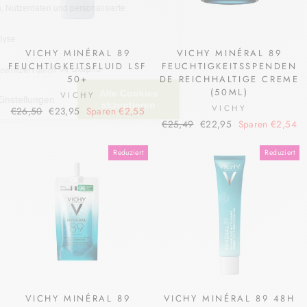
VICHY MINÉRAL 89
VICHY MINÉRAL 89
FEUCHTIGKEITSFLUID LSF
FEUCHTIGKEITSSPENDEN
50+
DE REICHHALTIGE CREME
(50ML)
VICHY
VICHY
Normaler
Sonderpreis
€26,50
€23,95
Sparen €2,55
Normaler
Sonderpreis
Preis
€25,49
€22,95
Sparen €2,54
Preis
Reduziert
Reduziert
VICHY MINÉRAL 89
VICHY MINÉRAL 89 48H