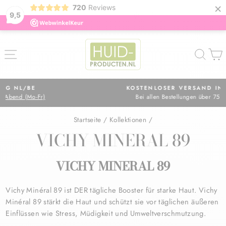
×
720
Reviews
9,5
Direkt
zum
SEITENNAVIGATION
SUC
Inhalt
KOSTENLOSER VERSAND IN NL
Bei allen Bestellungen über 75 €
Pause
Diashow
Startseite
/
Kollektionen
/
VICHY MINERAL 89
VICHY MINERAL 89
Vichy Minéral 89 ist DER tägliche Booster für starke Haut. Vichy
Minéral 89 stärkt die Haut und schützt sie vor täglichen äußeren
Einflüssen wie Stress, Müdigkeit und Umweltverschmutzung.