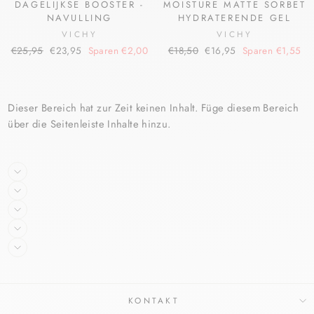
DAGELIJKSE BOOSTER -
MOISTURE MATTE SORBET
NAVULLING
HYDRATERENDE GEL
VICHY
VICHY
Normaler
Sonderpreis
Normaler
Sonderpreis
€25,95
€23,95
Sparen €2,00
€18,50
€16,95
Sparen €1,55
Preis
Preis
Dieser Bereich hat zur Zeit keinen Inhalt. Füge diesem Bereich
über die Seitenleiste Inhalte hinzu.
KONTAKT