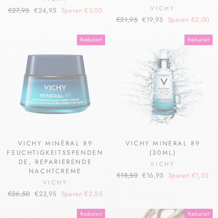
VICHY
Normaler
Sonderpreis
€27,95
€24,95
Sparen €3,00
Normaler
Sonderpreis
Preis
€21,95
€19,95
Sparen €2,00
Preis
Reduziert
Reduziert
VICHY MINÉRAL 89
VICHY MINERAL 89
FEUCHTIGKEITSSPENDEN
(30ML)
DE, REPARIERENDE
VICHY
NACHTCREME
Normaler
Sonderpreis
€18,50
€16,95
Sparen €1,55
VICHY
Preis
Normaler
Sonderpreis
€26,50
€23,95
Sparen €2,55
Preis
Reduziert
Reduziert