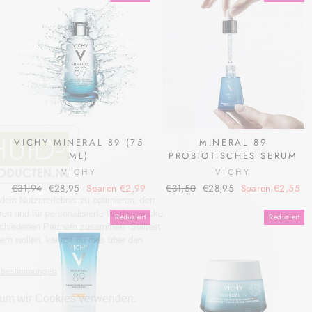
VICHY MINERAL 89 (75
MINERAL 89
ML)
PROBIOTISCHES SERUM
VICHY
VICHY
Normaler
Sonderpreis
Normaler
Sonderpreis
€31,94
€28,95
Sparen €2,99
€31,50
€28,95
Sparen €2,55
Preis
Preis
Reduziert
Reduziert