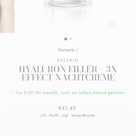
SCHLIESSE
ESC)
Startseite
/
EUCERIN
HYALURON FILLER + 3X
EFFECT NACHTCREME
✅ Vor 8:00 Uhr bestellt, noch am selben Abend geliefert.
Normaler
€41,49
Preis
inkl. MwSt. zzgl.
Versandkosten