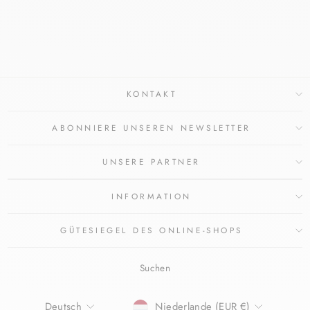
EUCERIN
€41,49
KONTAKT
ABONNIERE UNSEREN NEWSLETTER
UNSERE PARTNER
INFORMATION
GÜTESIEGEL DES ONLINE-SHOPS
Suchen
SPRACHE
WÄHRUNG
Deutsch
Niederlande (EUR €)