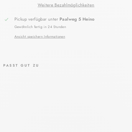
Weitere Bezahlmöglichkeiten
Pickup verfügbar unter
Paalweg 5 Heino
Gewöhnlich fertig in 24 Stunden
Ansicht speichern Informationen
PASST GUT ZU
HY
AL
UR
ON
FIL
LE
R +
3X
EF
FE