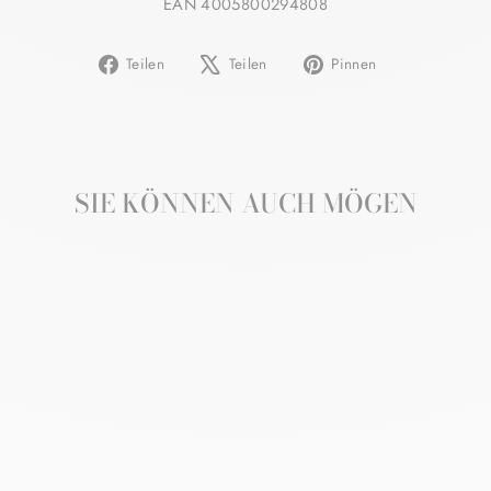
EAN 4005800294808
Auf
Auf
Auf
Teilen
Teilen
Pinnen
Facebook
X
Pinterest
teilen
twittern
pinnen
SIE KÖNNEN AUCH MÖGEN
HYALURON FILLER
+ 3X EFFECT
NACHTCREME