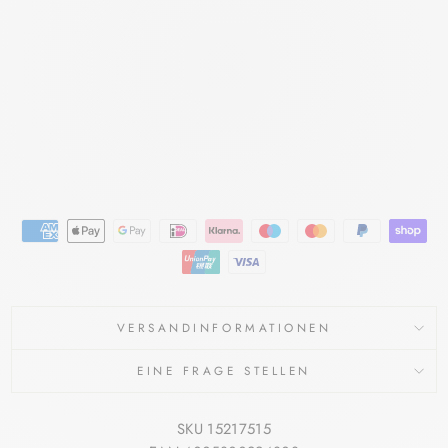
CT
NA
CH
TC
RE
ME
EUCERIN
€41,49
VERSANDINFORMATIONEN
EINE FRAGE STELLEN
SKU 15217515