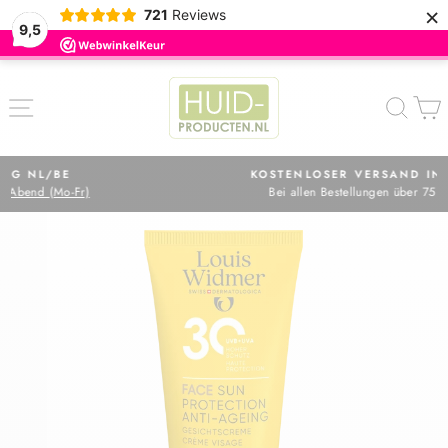
×
721
Reviews
9,5
Direkt
zum
SEITENNAVIGATION
SUC
Inhalt
KOSTENLOSER VERSAND IN NL
Bei allen Bestellungen über 75 €
Pause
Diashow