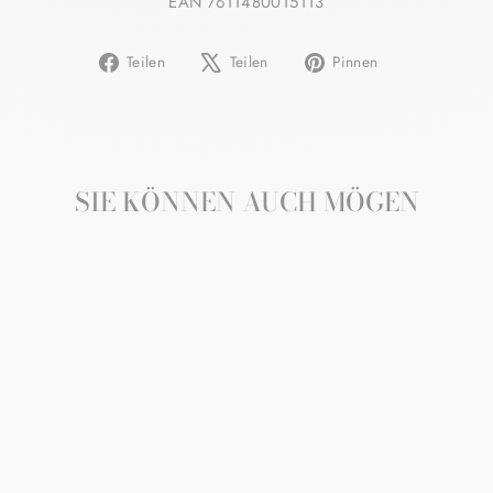
EAN 7611480015113
Auf
Auf
Auf
Teilen
Teilen
Pinnen
Facebook
X
Pinterest
teilen
twittern
pinnen
SIE KÖNNEN AUCH MÖGEN
Reduziert
SONNENSCHUTZ
FÜR DAS GESICHT,
ANTI-AGING 30,