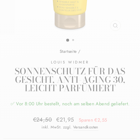
SCHLIESSE
ESC)
Startseite
/
LOUIS WIDMER
SONNENSCHUTZ FÜR DAS
GESICHT, ANTI-AGING 30,
LEICHT PARFÜMIERT
✅ Vor 8:00 Uhr bestellt, noch am selben Abend geliefert.
Normaler
Sonderpreis
€24,50
€21,95
Sparen €2,55
Preis
inkl. MwSt. zzgl.
Versandkosten