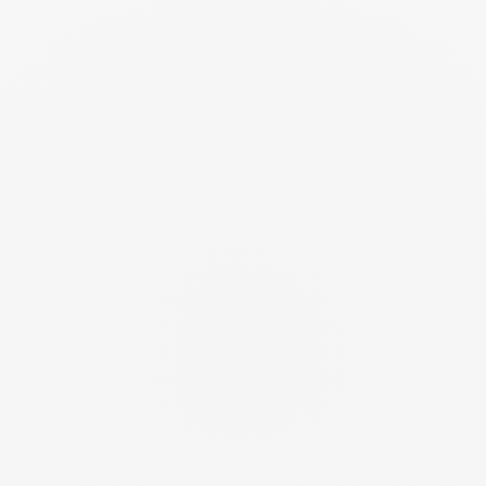
SO
NN
EN
SC
HU
TZ
FÜ
R
DA
S
GE
SIC
HT,
AN
TI-
AG
IN
G
30,
LEI
CH
T
PA
RF