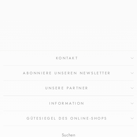
LEICHT
PARFÜMIERT
LOUIS WIDMER
Normaler
Sonderpreis
€24,50
€21,95
Preis
Sparen €2,55
KONTAKT
ABONNIERE UNSEREN NEWSLETTER
UNSERE PARTNER
INFORMATION
GÜTESIEGEL DES ONLINE-SHOPS
Suchen