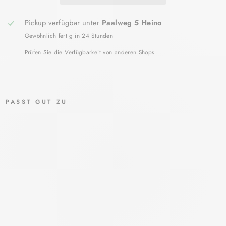
Pickup verfügbar unter
Paalweg 5 Heino
Gewöhnlich fertig in 24 Stunden
Prüfen Sie die Verfügbarkeit von anderen Shops
PASST GUT ZU
CA
UD
ALI
E
VI
NO
PU
RE
LO
TIO
N