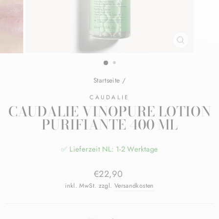
SCHLIESSE
ESC)
Startseite
/
CAUDALIE
CAUDALIE VINOPURE LOTION
PURIFIANTE 400 ML
✅ Lieferzeit NL: 1-2 Werktage
Normaler
€22,90
Preis
inkl. MwSt. zzgl.
Versandkosten