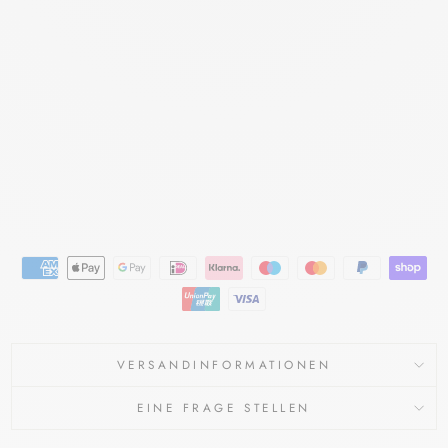
PU
RIF
IA
NT
E
40
0
ML
CAUDALIE
€22,90
VERSANDINFORMATIONEN
EINE FRAGE STELLEN