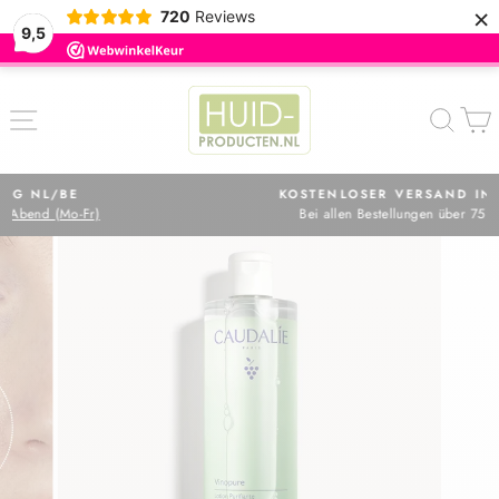
×
720
Reviews
9,5
Direkt
zum
SEITENNAVIGATION
SUC
Inhalt
KOSTENLOSER VERSAND IN NL
Bei allen Bestellungen über 75 €
Pause
Diashow